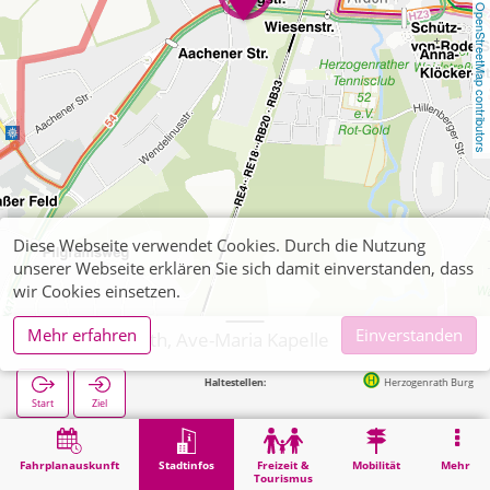
OpenStreetMap contributors
Diese Webseite verwendet Cookies. Durch die Nutzung
unserer Webseite erklären Sie sich damit einverstanden, dass
wir Cookies einsetzen.
Mehr erfahren
Einverstanden
Herzogenrath, Ave-Maria Kapelle
Nächste Haltestellen:
Herzogenrath Burgstraße in 63
Start
Ziel
Start
Stadtinfos
Religion
Herzogenrath, Ave-Maria Kapelle
Fahrplanauskunft
Stadtinfos
Freizeit &
Mobilität
Mehr
Tourismus