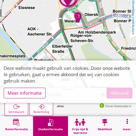
OpenStreetMap contributors
Deze website maakt gebruik van cookies. Door onze website
te gebruiken, gaat u ermee akkoord dat wij van cookies
gebruik maken.
Meer informatie
Akkoord
Düren, Pesch-Schule
Volgende haltes:
Düren Kaiserplatz in 184m
Vertrekpunt
Bestemming
Start
Stadsinformatie
Opleiding
Düren, Pesch-Schule
Reisinformatie
Stadsinformatie
Vrije tijd &
Mobiliteit
meer
toerisme