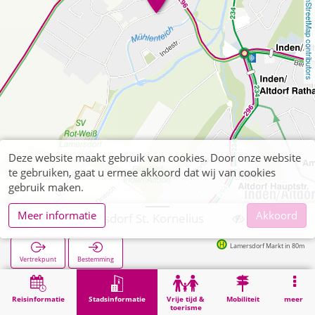
OpenStreetMap contributors
Deze website maakt gebruik van cookies. Door onze website
te gebruiken, gaat u ermee akkoord dat wij van cookies
gebruik maken.
Meer informatie
Akkoord
Inden, Lamersdorf St. Kornelius
Lamersdorf Markt in 80m
Vertrekpunt
Bestemming
Start
Stadsinformatie
Religie
Inden, Lamersdorf St. Kornelius
Reisinformatie
Stadsinformatie
Vrije tijd &
Mobiliteit
meer
toerisme