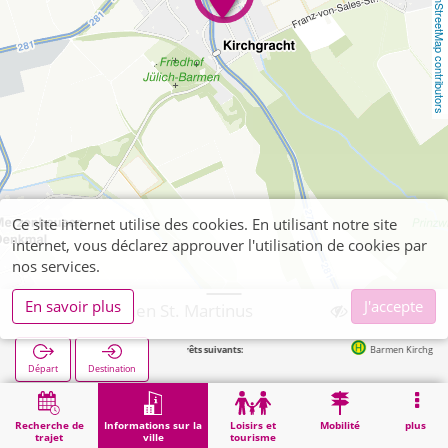
OpenStreetMap contributors
Ce site internet utilise des cookies. En utilisant notre site
internet, vous déclarez approuver l'utilisation de cookies par
nos services.
En savoir plus
J'accepte
Jülich, Barmen St. Martinus
Arrêts suivants:
Barmen Kirchgracht in 1
Départ
Destination
Démarrage
Informations sur la ville
Religion
Jülich, Barmen St. Martinus
Recherche de
Informations sur la
Loisirs et
Mobilité
plus
trajet
ville
tourisme