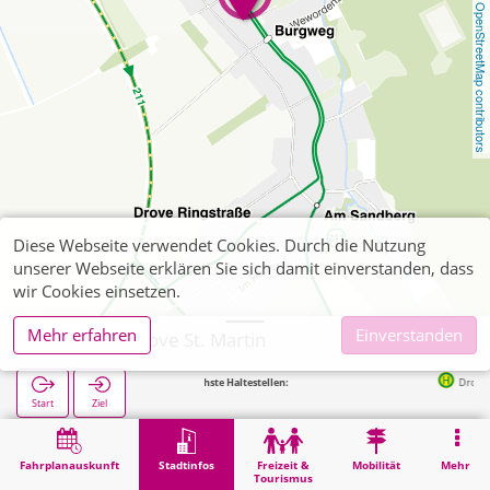
OpenStreetMap contributors
Diese Webseite verwendet Cookies. Durch die Nutzung
unserer Webseite erklären Sie sich damit einverstanden, dass
wir Cookies einsetzen.
Mehr erfahren
Einverstanden
Kreuzau, Drove St. Martin
Nächste Haltestellen:
Drove Schule i
Start
Ziel
Start
Stadtinfos
Religion
Kreuzau, Drove St. Martin
Fahrplanauskunft
Stadtinfos
Freizeit &
Mobilität
Mehr
Tourismus