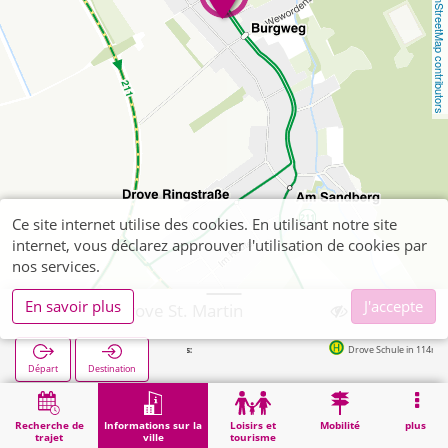
OpenStreetMap contributors
Ce site internet utilise des cookies. En utilisant notre site
internet, vous déclarez approuver l'utilisation de cookies par
nos services.
En savoir plus
J'accepte
Kreuzau, Drove St. Martin
Arrêts suivants:
Drove Schule in 114m
Départ
Destination
Démarrage
Informations sur la ville
Religion
Kreuzau, Drove St. Martin
Recherche de
Informations sur la
Loisirs et
Mobilité
plus
trajet
ville
tourisme