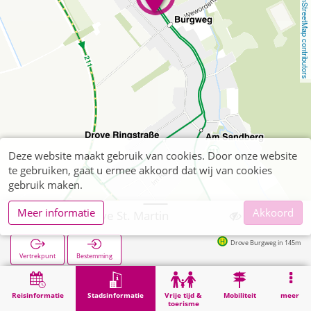
OpenStreetMap contributors
Deze website maakt gebruik van cookies. Door onze website
te gebruiken, gaat u ermee akkoord dat wij van cookies
gebruik maken.
Meer informatie
Akkoord
Kreuzau, Drove St. Martin
Drove Burgweg in 145m
Vertrekpunt
Bestemming
Start
Stadsinformatie
Religie
Kreuzau, Drove St. Martin
Reisinformatie
Stadsinformatie
Vrije tijd &
Mobiliteit
meer
toerisme