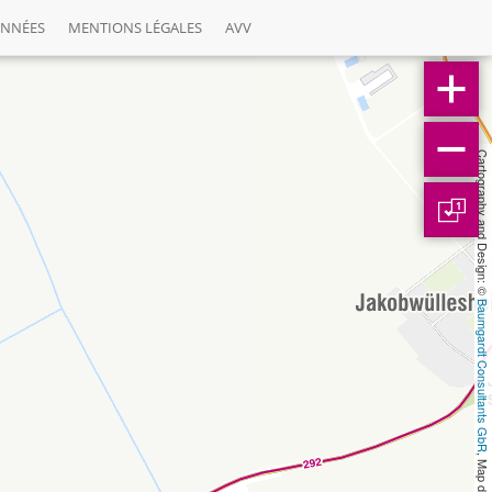
ONNÉES
MENTIONS LÉGALES
AVV
Cartography and Design: © 
1
Baumgardt Consultants GbR
, Map data: © 