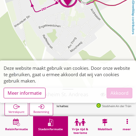
OpenStreetMap contributors
Deze website maakt gebruik van cookies. Door onze website
te gebruiken, gaat u ermee akkoord dat wij van cookies
gebruik maken.
Meer informatie
Akkoord
Kreuzau, Stockheim St. Andreas
Volgende haltes:
Stockheim An der Tränke in 68m
Vertrekpunt
Bestemming
Start
Stadsinformatie
Religie
Kreuzau, Stockheim St. Andreas
Reisinformatie
Stadsinformatie
Vrije tijd &
Mobiliteit
meer
toerisme