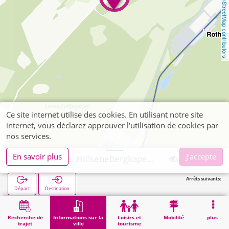
OpenStreetMap contributors
Ce site internet utilise des cookies. En utilisant notre site
internet, vous déclarez approuver l'utilisation de cookies par
nos services.
En savoir plus
J'accepte
Langerwehe, Hülsenebergkapelle
Arrêts suivants:
Départ
Destination
Démarrage
Informations sur la ville
Religion
Langerwehe, Hülsenebergkapelle
Recherche de
Informations sur la
Loisirs et
Mobilité
plus
trajet
ville
tourisme