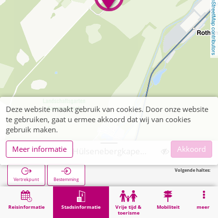
OpenStreetMap contributors
Deze website maakt gebruik van cookies. Door onze website
te gebruiken, gaat u ermee akkoord dat wij van cookies
gebruik maken.
Meer informatie
Akkoord
Langerwehe, Hülsenebergkapelle
Volgende haltes:
Vertrekpunt
Bestemming
Start
Stadsinformatie
Religie
Langerwehe, Hülsenebergkapelle
Reisinformatie
Stadsinformatie
Vrije tijd &
Mobiliteit
meer
toerisme