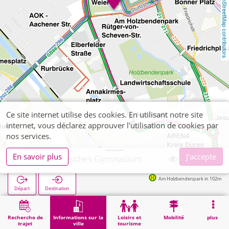
OpenStreetMap contributors
Ce site internet utilise des cookies. En utilisant notre site
internet, vous déclarez approuver l'utilisation de cookies par
nos services.
En savoir plus
J'accepte
Düren, Stiftisches Gymnasium
Am Holzbendenpark in 102m
Départ
Destination
Démarrage
Informations sur la ville
Formation
Düren, Stiftisches Gymnasium
Recherche de
Informations sur la
Loisirs et
Mobilité
plus
trajet
ville
tourisme