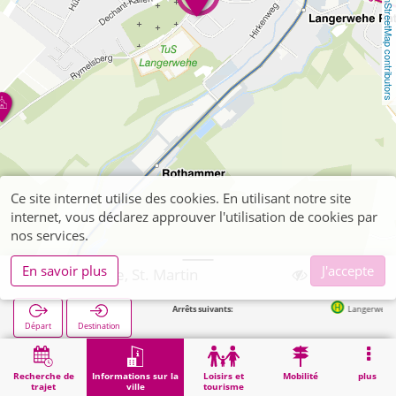
OpenStreetMap contributors
Ce site internet utilise des cookies. En utilisant notre site
internet, vous déclarez approuver l'utilisation de cookies par
nos services.
En savoir plus
J'accepte
Langerwehe, St. Martin
Arrêts suivants:
Langerwehe Kirche in 
Départ
Destination
Démarrage
Informations sur la ville
Religion
Langerwehe, St. Martin
Recherche de
Informations sur la
Loisirs et
Mobilité
plus
trajet
ville
tourisme