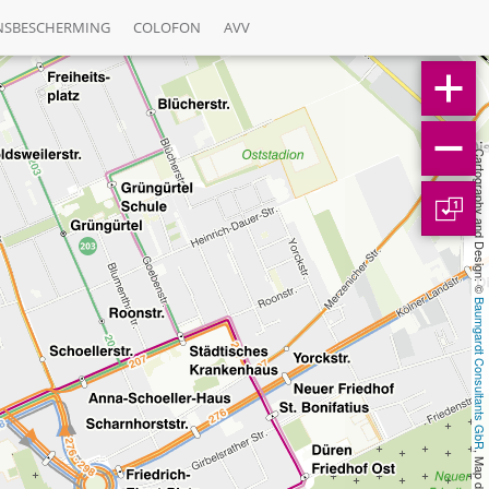
NSBESCHERMING
COLOFON
AVV
Cartography and Design: © 
1
Baumgardt Consultants GbR
, Map data: © 