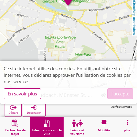
OpenStreetMap contributors
Ce site internet utilise des cookies. En utilisant notre site
internet, vous déclarez approuver l'utilisation de cookies par
nos services.
En savoir plus
J'accepte
Mönchengladbach, Münster St. Vitus
Arrêts suivants:
Départ
Destination
Démarrage
Informations sur la ville
Religion
Mönchengladbach, Münster St. Vitus
Recherche de
Informations sur la
Loisirs et
Mobilité
plus
trajet
ville
tourisme