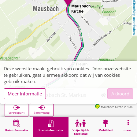
OpenStreetMap contributors
Deze website maakt gebruik van cookies. Door onze website
te gebruiken, gaat u ermee akkoord dat wij van cookies
gebruik maken.
Meer informatie
Akkoord
Stolberg, Mausbach St. Markus
Mausbach Kirche in 55m
Vertrekpunt
Bestemming
Start
Stadsinformatie
Religie
Stolberg, Mausbach St. Markus
Reisinformatie
Stadsinformatie
Vrije tijd &
Mobiliteit
meer
toerisme