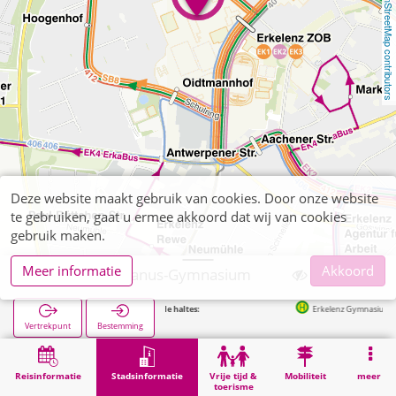
OpenStreetMap contributors
Deze website maakt gebruik van cookies. Door onze website
te gebruiken, gaat u ermee akkoord dat wij van cookies
gebruik maken.
Meer informatie
Akkoord
Erkelenz, Cusanus-Gymnasium
Volgende haltes:
Erkelenz Gymnasium in 71m
Vertrekpunt
Bestemming
Start
Stadsinformatie
Opleiding
Erkelenz, Cusanus-Gymnasium
Reisinformatie
Stadsinformatie
Vrije tijd &
Mobiliteit
meer
toerisme