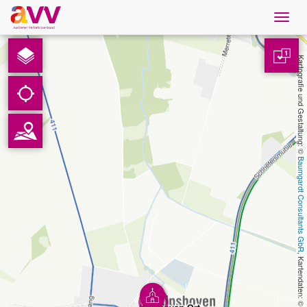
Navig
öffne
Deutsch
1
Kartografie und Gestaltung: © 
Downloads
Kontakt
Baumgardt Consultants GbR
Datenschutz
Impressum
AVV
, Kartendaten: © 