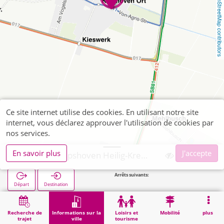
OpenStreetMap contributors
Ce site internet utilise des cookies. En utilisant notre site
internet, vous déclarez approuver l'utilisation de cookies par
nos services.
En savoir plus
J'accepte
Wegberg, Kipshoven Heilig-Kreuz-Kapelle
Arrêts suivants:
Kipshove
Départ
Destination
Démarrage
Informations sur la ville
Religion
Wegberg, Kipshoven Heilig-Kreuz-Kapelle
Recherche de
Informations sur la
Loisirs et
Mobilité
plus
trajet
ville
tourisme