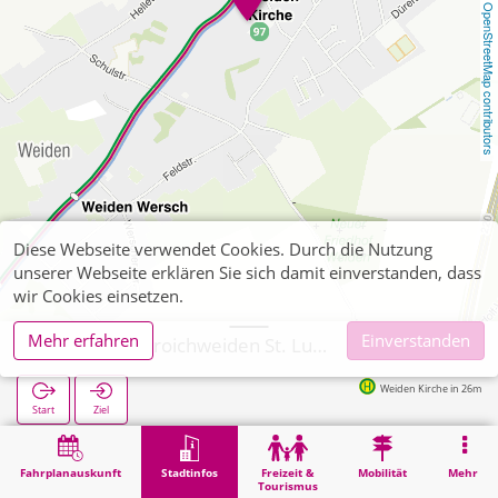
OpenStreetMap contributors
Diese Webseite verwendet Cookies. Durch die Nutzung
unserer Webseite erklären Sie sich damit einverstanden, dass
wir Cookies einsetzen.
Mehr erfahren
Einverstanden
Würselen, Broichweiden St. Lucia
Weiden Kirche in 26m
Start
Ziel
Start
Stadtinfos
Religion
Würselen, Broichweiden St. Lucia
Fahrplanauskunft
Stadtinfos
Freizeit &
Mobilität
Mehr
Tourismus