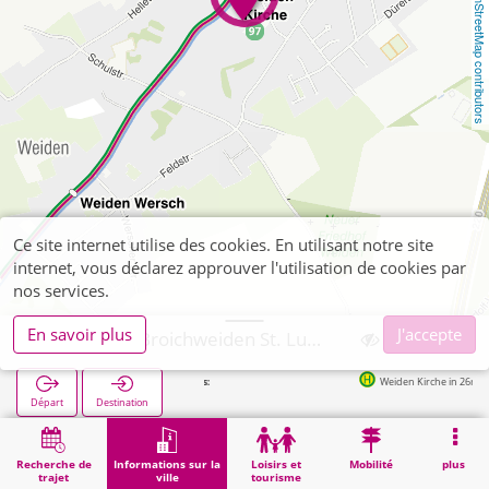
OpenStreetMap contributors
Ce site internet utilise des cookies. En utilisant notre site
internet, vous déclarez approuver l'utilisation de cookies par
nos services.
En savoir plus
J'accepte
Würselen, Broichweiden St. Lucia
Weiden Kirche in 26m
Départ
Destination
Démarrage
Informations sur la ville
Religion
Würselen, Broichweiden St. Lucia
Recherche de
Informations sur la
Loisirs et
Mobilité
plus
trajet
ville
tourisme