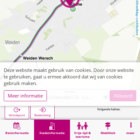
OpenStreetMap contributors
Deze website maakt gebruik van cookies. Door onze website
te gebruiken, gaat u ermee akkoord dat wij van cookies
gebruik maken.
Meer informatie
Akkoord
Würselen, Broichweiden St. Lucia
Volgende haltes:
Vertrekpunt
Bestemming
Start
Stadsinformatie
Religie
Würselen, Broichweiden St. Lucia
Reisinformatie
Stadsinformatie
Vrije tijd &
Mobiliteit
meer
toerisme