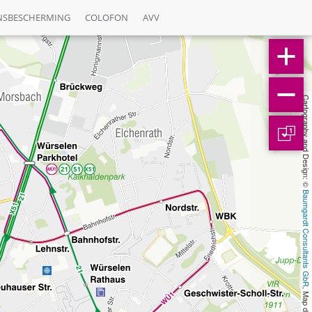
NSBESCHERMING
COLOFON
AVV
Cartography and Design: © 
1
Baumgardt Consultants GbR
, Map data: © 