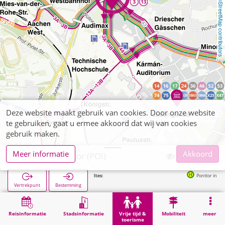
OpenStreetMap contributors
Deze website maakt gebruik van cookies. Door onze website
te gebruiken, gaat u ermee akkoord dat wij van cookies
gebruik maken.
Meer informatie
Akkoord
Aachen, Ponttor (POI)
Volgende haltes:
Ponttor in 39m
Vertrekpunt
Bestemming
Start
Vrije tijd & toerisme
Bezienswaardigheid
Aachen, Ponttor (POI)
Reisinformatie
Stadsinformatie
Vrije tijd &
Mobiliteit
meer
toerisme