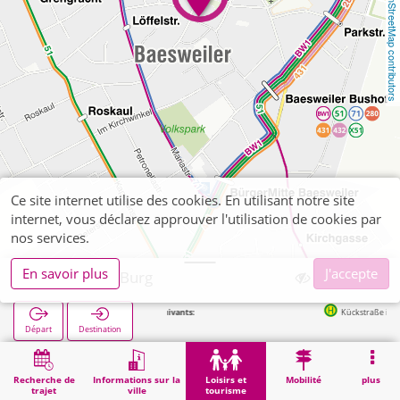
OpenStreetMap contributors
Ce site internet utilise des cookies. En utilisant notre site
internet, vous déclarez approuver l'utilisation de cookies par
nos services.
En savoir plus
J'accepte
Baesweiler Burg
Arrêts suivants:
Kückstraße in 237m
Départ
Destination
Démarrage
Loisirs et tourisme
Curiosité
Baesweiler Burg
Recherche de
Informations sur la
Loisirs et
Mobilité
plus
trajet
ville
tourisme