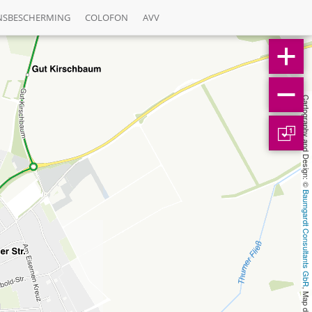
NSBESCHERMING
COLOFON
AVV
Cartography and Design: © 
1
Baumgardt Consultants GbR
, Map data: © 