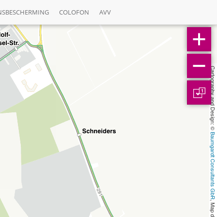
NSBESCHERMING
COLOFON
AVV
Cartography and Design: © 
1
Baumgardt Consultants GbR
, Map data: © 