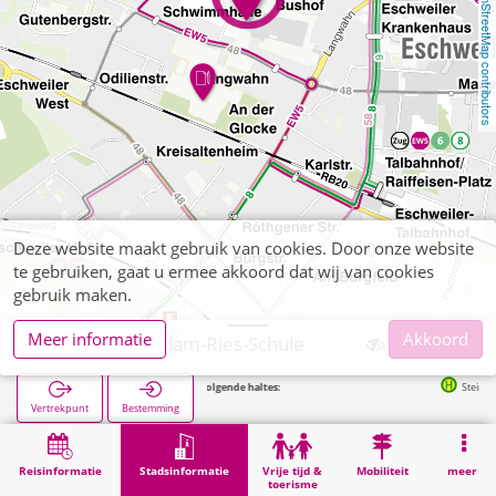
OpenStreetMap contributors
Deze website maakt gebruik van cookies. Door onze website
te gebruiken, gaat u ermee akkoord dat wij van cookies
gebruik maken.
Meer informatie
Akkoord
Eschweiler, Adam-Ries-Schule
Volgende haltes:
Steinstraße in 1
Vertrekpunt
Bestemming
Start
Stadsinformatie
Opleiding
Eschweiler, Adam-Ries-Schule
Reisinformatie
Stadsinformatie
Vrije tijd &
Mobiliteit
meer
toerisme