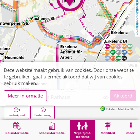
OpenStreetMap contributors
Deze website maakt gebruik van cookies. Door onze website
te gebruiken, gaat u ermee akkoord dat wij van cookies
gebruik maken.
Meer informatie
Akkoord
Erkelenz, Altes Rathaus
Erkelenz Markt in 90m
Vertrekpunt
Bestemming
Start
Vrije tijd & toerisme
Bezienswaardigheid
Erkelenz, Altes Rathaus
Reisinformatie
Stadsinformatie
Vrije tijd &
Mobiliteit
meer
toerisme