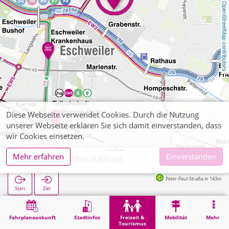
OpenStreetMap contributors
Diese Webseite verwendet Cookies. Durch die Nutzung
unserer Webseite erklären Sie sich damit einverstanden, dass
wir Cookies einsetzen.
Mehr erfahren
Einverstanden
Eschweiler, Altes Rathaus
Peter-Paul-Straße in 143m
Start
Ziel
Start
Freizeit & Tourismus
Sehenswürdigkeit
Eschweiler, Altes Rathaus
Fahrplanauskunft
Stadtinfos
Freizeit &
Mobilität
Mehr
Tourismus