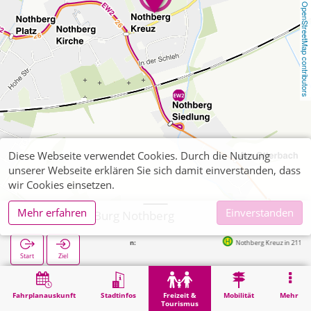
OpenStreetMap contributors
Diese Webseite verwendet Cookies. Durch die Nutzung
unserer Webseite erklären Sie sich damit einverstanden, dass
wir Cookies einsetzen.
Mehr erfahren
Einverstanden
Eschweiler, Burg Nothberg
Nächste Haltestellen:
Nothberg Kreuz in 211m
Start
Ziel
Start
Freizeit & Tourismus
Sehenswürdigkeit
Eschweiler, Burg Nothberg
Fahrplanauskunft
Stadtinfos
Freizeit &
Mobilität
Mehr
Tourismus