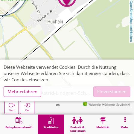
OpenStreetMap contributors
Diese Webseite verwendet Cookies. Durch die Nutzung
unserer Webseite erklären Sie sich damit einverstanden, dass
wir Cookies einsetzen.
Mehr erfahren
Einverstanden
Eschweiler, Astrid-Lindgren-Schule
Nächste Haltestellen:
Weisweiler Hüchelner Straße in 67m
Start
Ziel
Start
Stadtinfos
Ausbildung
Eschweiler, Astrid-Lindgren-Schule
Fahrplanauskunft
Stadtinfos
Freizeit &
Mobilität
Mehr
Tourismus