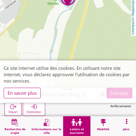
OpenStreetMap contributors
Ce site internet utilise des cookies. En utilisant notre site
internet, vous déclarez approuver l'utilisation de cookies par
nos services.
En savoir plus
J'accepte
Euskirchen, Wißkirchen Burg Veynau (POI)
Arrêts suivants:
Départ
Destination
Démarrage
Loisirs et tourisme
Curiosité
Euskirchen, Wißkirchen Burg Veynau (POI)
Recherche de
Informations sur la
Loisirs et
Mobilité
plus
trajet
ville
tourisme