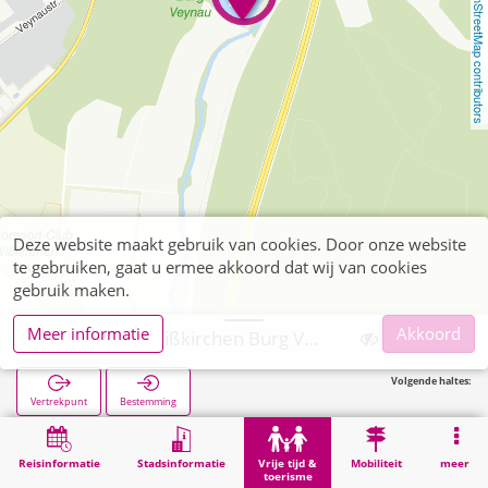
OpenStreetMap contributors
Deze website maakt gebruik van cookies. Door onze website
te gebruiken, gaat u ermee akkoord dat wij van cookies
gebruik maken.
Meer informatie
Akkoord
Euskirchen, Wißkirchen Burg Veynau (POI)
Volgende haltes:
Vertrekpunt
Bestemming
Start
Vrije tijd & toerisme
Bezienswaardigheid
Euskirchen, Wißkirchen Burg Veynau (POI)
Reisinformatie
Stadsinformatie
Vrije tijd &
Mobiliteit
meer
toerisme