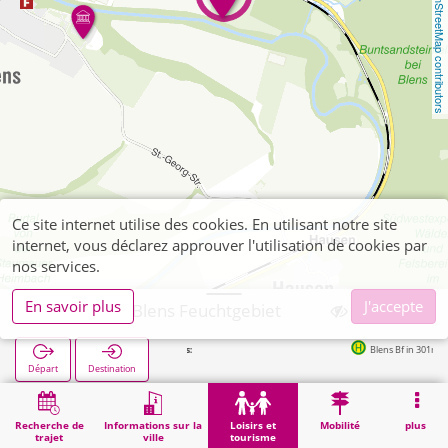
OpenStreetMap contributors
Ce site internet utilise des cookies. En utilisant notre site
internet, vous déclarez approuver l'utilisation de cookies par
nos services.
En savoir plus
J'accepte
Heimbach, Blens Feuchtgebiet
Arrêts suivants:
Blens Bf in 301m
Départ
Destination
Démarrage
Loisirs et tourisme
Curiosité
Heimbach, Blens Feuchtgebiet
Recherche de
Informations sur la
Loisirs et
Mobilité
plus
trajet
ville
tourisme