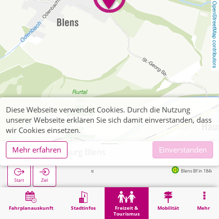
OpenStreetMap contributors
Diese Webseite verwendet Cookies. Durch die Nutzung
unserer Webseite erklären Sie sich damit einverstanden, dass
wir Cookies einsetzen.
Mehr erfahren
Einverstanden
Heimbach, Burg Blens
Nächste Haltestellen:
Blens Bf in 184m
Start
Ziel
Start
Freizeit & Tourismus
Sehenswürdigkeit
Heimbach, Burg Blens
Fahrplanauskunft
Stadtinfos
Freizeit &
Mobilität
Mehr
Tourismus