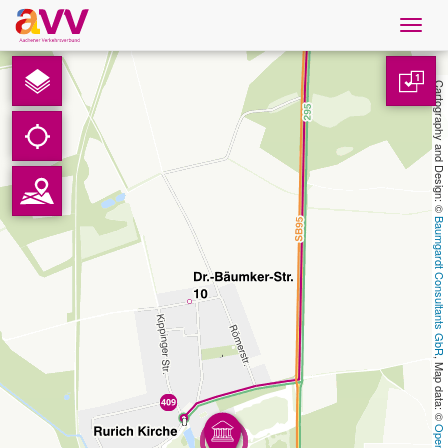
Navig
öffne
Nederlands
1
Cartography and Design: © 
Downloads
Contact
Baumgardt Consultants GbR
Gegevensbescherming
Colofon
, Map data: © 
AVV