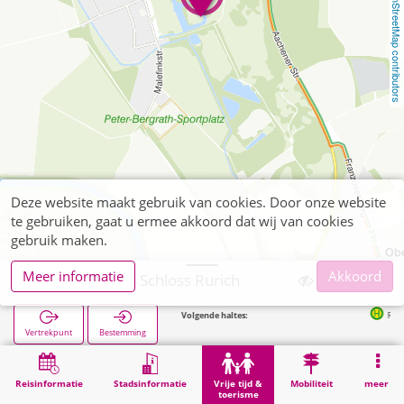
OpenStreetMap contributors
Deze website maakt gebruik van cookies. Door onze website
te gebruiken, gaat u ermee akkoord dat wij van cookies
gebruik maken.
Meer informatie
Akkoord
Hückelhoven, Schloss Rurich
Volgende haltes:
Rurich Kirche
Vertrekpunt
Bestemming
Start
Vrije tijd & toerisme
Bezienswaardigheid
Hückelhoven, Schloss Rurich
Reisinformatie
Stadsinformatie
Vrije tijd &
Mobiliteit
meer
toerisme