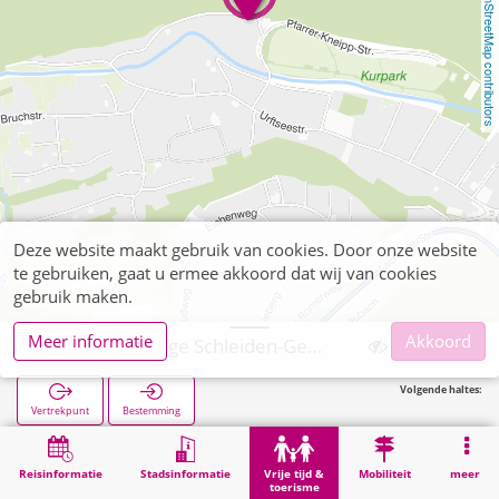
OpenStreetMap contributors
Deze website maakt gebruik van cookies. Door onze website
te gebruiken, gaat u ermee akkoord dat wij van cookies
gebruik maken.
Meer informatie
Akkoord
Jugendherberge Schleiden-Gemünd
Volgende haltes:
Vertrekpunt
Bestemming
Start
Vrije tijd & toerisme
Bezienswaardigheid
Jugendherberge Schleiden-Gemünd
Reisinformatie
Stadsinformatie
Vrije tijd &
Mobiliteit
meer
toerisme