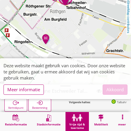
OpenStreetMap contributors
Deze website maakt gebruik van cookies. Door onze website
te gebruiken, gaat u ermee akkoord dat wij van cookies
gebruik maken.
Meer informatie
Akkoord
Kleinkunstbühne Eschweiler Talbahnhof
Volgende haltes:
Talbahnhof/Raiffeisen-Pl
Vertrekpunt
Bestemming
Start
Vrije tijd & toerisme
Bezienswaardigheid
Kleinkunstbühne Eschweiler Talbahnhof
Reisinformatie
Stadsinformatie
Vrije tijd &
Mobiliteit
meer
toerisme