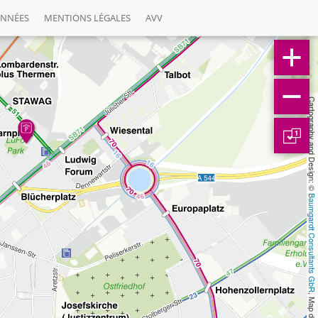
ONNÉES
MENTIONS LÉGALES
AVV
Cartography and Design: © 
1
Baumgardt Consultants GbR
, Map data: © 