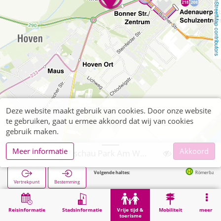
OpenStreetMap contributors
Deze website maakt gebruik van cookies. Door onze website
te gebruiken, gaat u ermee akkoord dat wij van cookies
gebruik maken.
Meer informatie
Akkoord
Landesgartenschau Park Am Wallgraben
Volgende haltes:
Römerbad/Museum in
Vertrekpunt
Bestemming
Start
Vrije tijd & toerisme
Bezienswaardigheid
Landesgartenschau Park Am Wallgraben
Reisinformatie
Stadsinformatie
Vrije tijd &
Mobiliteit
meer
toerisme