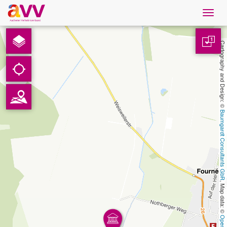
Navig
öffne
French
1
Cartography and Design: © 
Téléchargements
Contact
Baumgardt Consultants GbR
Protection des données
Mentions légales
, Map data: © 
AVV