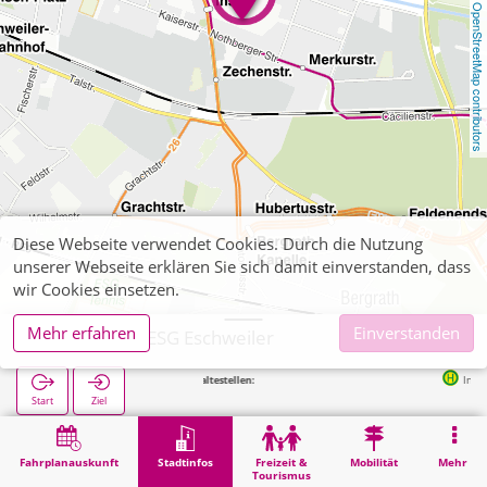
OpenStreetMap contributors
Diese Webseite verwendet Cookies. Durch die Nutzung
unserer Webseite erklären Sie sich damit einverstanden, dass
wir Cookies einsetzen.
Mehr erfahren
Einverstanden
Eschweiler, ESG Eschweiler
Nächste Haltestellen:
Insel in 110m
Start
Ziel
Start
Stadtinfos
Ausbildung
Eschweiler, ESG Eschweiler
Fahrplanauskunft
Stadtinfos
Freizeit &
Mobilität
Mehr
Tourismus