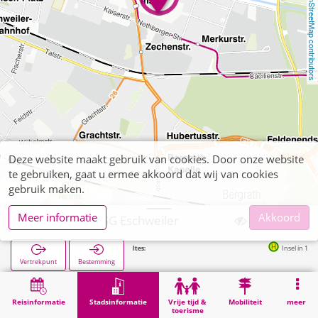
OpenStreetMap contributors
Deze website maakt gebruik van cookies. Door onze website
te gebruiken, gaat u ermee akkoord dat wij van cookies
gebruik maken.
Meer informatie
Akkoord
Eschweiler, ESG Eschweiler
Volgende haltes:
Insel in 110m
Vertrekpunt
Bestemming
Start
Stadsinformatie
Opleiding
Eschweiler, ESG Eschweiler
Reisinformatie
Stadsinformatie
Vrije tijd &
Mobiliteit
meer
toerisme