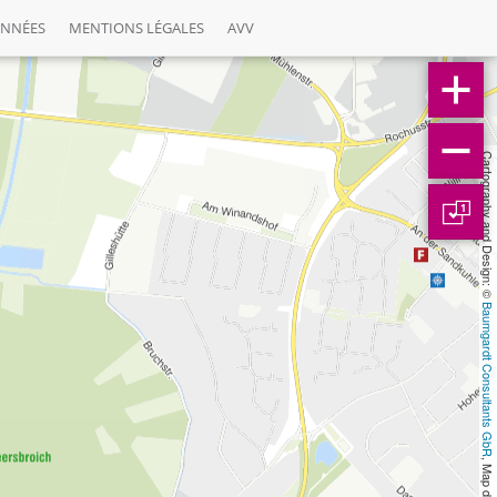
ONNÉES
MENTIONS LÉGALES
AVV
Cartography and Design: © 
1
Baumgardt Consultants GbR
, Map data: © 