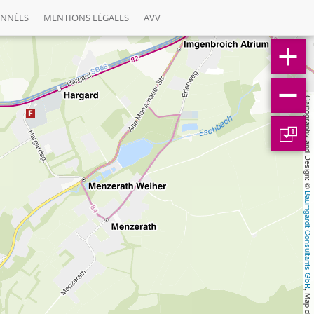
ONNÉES
MENTIONS LÉGALES
AVV
Cartography and Design: © 
1
Baumgardt Consultants GbR
, Map data: © 