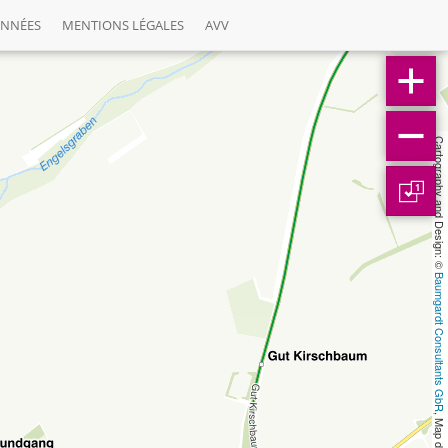
ONNÉES
MENTIONS LÉGALES
AVV
Cartography and Design: © 
1
Baumgardt Consultants GbR
, Map data: © 