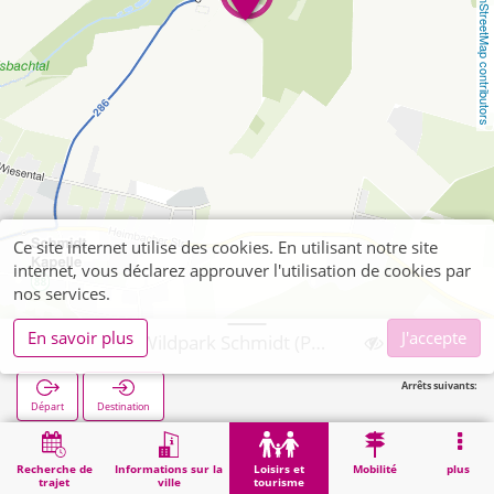
OpenStreetMap contributors
Ce site internet utilise des cookies. En utilisant notre site
internet, vous déclarez approuver l'utilisation de cookies par
nos services.
En savoir plus
J'accepte
Nideggen, Wildpark Schmidt (POI)
Arrêts suivants:
Départ
Destination
Démarrage
Loisirs et tourisme
Curiosité
Nideggen, Wildpark Schmidt (POI)
Recherche de
Informations sur la
Loisirs et
Mobilité
plus
trajet
ville
tourisme