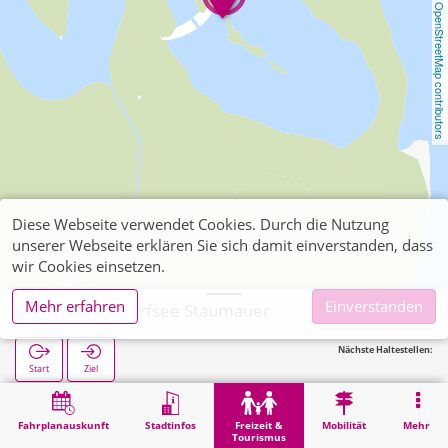
OpenStreetMap contributors
Diese Webseite verwendet Cookies. Durch die Nutzung
unserer Webseite erklären Sie sich damit einverstanden, dass
wir Cookies einsetzen.
Mehr erfahren
Einverstanden
Schleiden, Urfsee Staumauer
Nächste Haltestellen:
Start
Ziel
Start
Freizeit & Tourismus
Sehenswürdigkeit
Schleiden, Urfsee Staumauer
Fahrplanauskunft
Stadtinfos
Freizeit &
Mobilität
Mehr
Tourismus