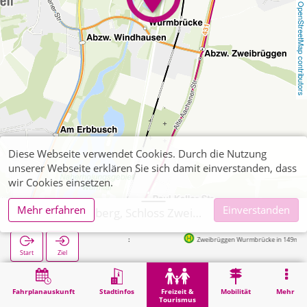
OpenStreetMap contributors
Diese Webseite verwendet Cookies. Durch die Nutzung
unserer Webseite erklären Sie sich damit einverstanden, dass
wir Cookies einsetzen.
Mehr erfahren
Einverstanden
Übach-Palenberg, Schloss Zweibrüggen
Zweibrüggen Wurmbrücke in 149m
Start
Ziel
Start
Freizeit & Tourismus
Sehenswürdigkeit
Übach-Palenberg, Schloss Zweibrüggen
Fahrplanauskunft
Stadtinfos
Freizeit &
Mobilität
Mehr
Tourismus